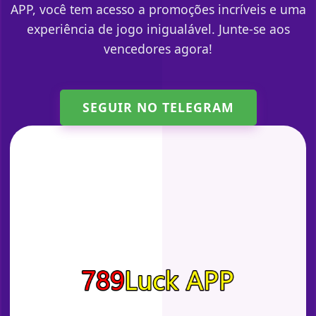
APP, você tem acesso a promoções incríveis e uma
experiência de jogo inigualável. Junte-se aos
vencedores agora!
SEGUIR NO TELEGRAM