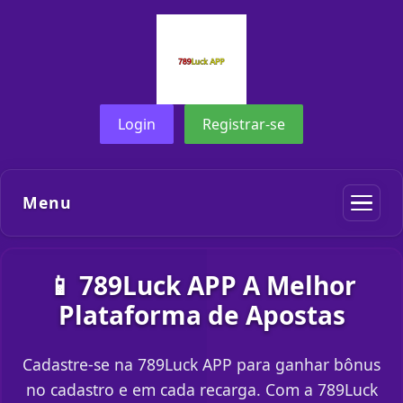
Login
Registrar-se
Menu
📱 789Luck APP A Melhor
Plataforma de Apostas
Cadastre-se na 789Luck APP para ganhar bônus
no cadastro e em cada recarga. Com a 789Luck