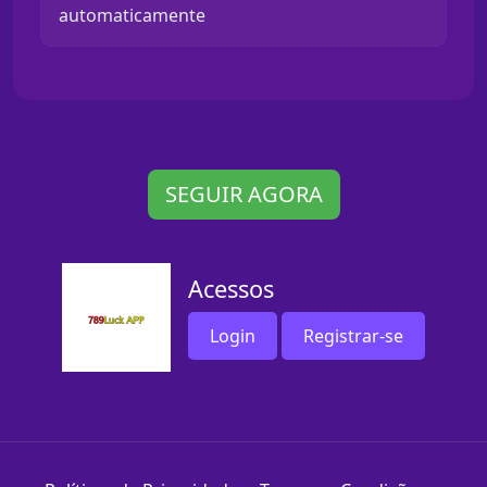
automaticamente
SEGUIR AGORA
Acessos
Login
Registrar-se