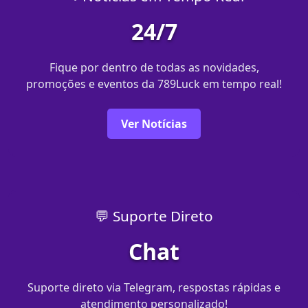
24/7
Fique por dentro de todas as novidades,
promoções e eventos da 789Luck em tempo real!
Ver Notícias
💬 Suporte Direto
Chat
Suporte direto via Telegram, respostas rápidas e
atendimento personalizado!