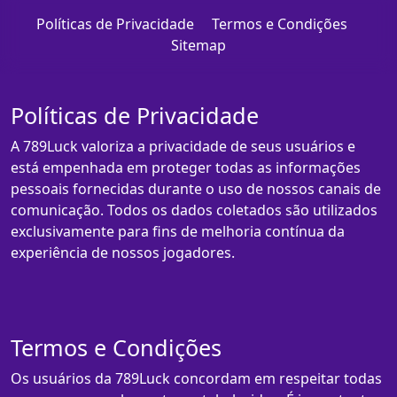
Políticas de Privacidade
Termos e Condições
Sitemap
Políticas de Privacidade
A 789Luck valoriza a privacidade de seus usuários e
está empenhada em proteger todas as informações
pessoais fornecidas durante o uso de nossos canais de
comunicação. Todos os dados coletados são utilizados
exclusivamente para fins de melhoria contínua da
experiência de nossos jogadores.
Termos e Condições
Os usuários da 789Luck concordam em respeitar todas