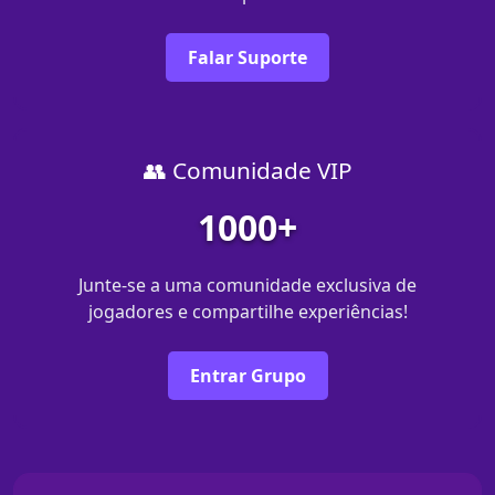
Falar Suporte
👥 Comunidade VIP
1000+
Junte-se a uma comunidade exclusiva de
jogadores e compartilhe experiências!
Entrar Grupo