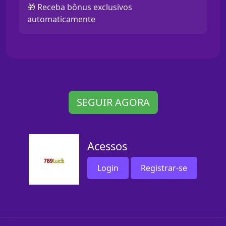
🎁 Receba bônus exclusivos
automaticamente
SEGUIR AGORA
Acessos
Login
Registrar-se