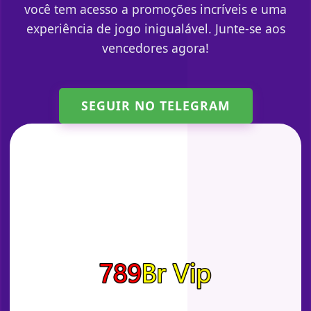
você tem acesso a promoções incríveis e uma
experiência de jogo inigualável. Junte-se aos
vencedores agora!
SEGUIR NO TELEGRAM