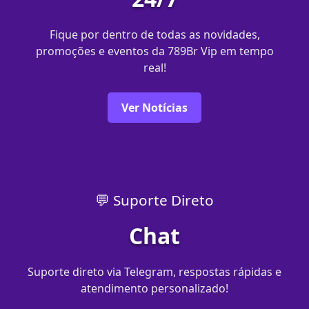
Fique por dentro de todas as novidades,
promoções e eventos da 789Br Vip em tempo
real!
Ver Notícias
💬 Suporte Direto
Chat
Suporte direto via Telegram, respostas rápidas e
atendimento personalizado!