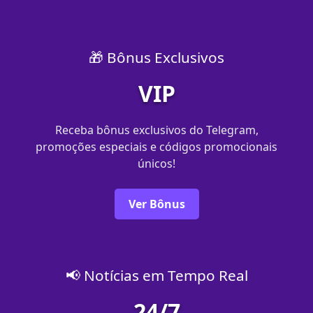
🎁 Bônus Exclusivos
VIP
Receba bônus exclusivos do Telegram,
promoções especiais e códigos promocionais
únicos!
Ver Bônus
📢 Notícias em Tempo Real
24/7