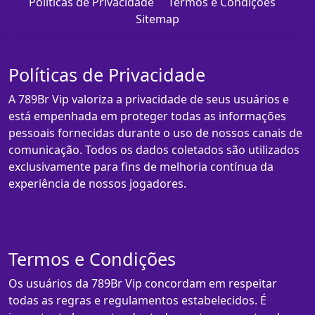
Políticas de Privacidade
Termos e Condições
Sitemap
Políticas de Privacidade
A 789Br Vip valoriza a privacidade de seus usuários e
está empenhada em proteger todas as informações
pessoais fornecidas durante o uso de nossos canais de
comunicação. Todos os dados coletados são utilizados
exclusivamente para fins de melhoria contínua da
experiência de nossos jogadores.
Termos e Condições
Os usuários da 789Br Vip concordam em respeitar
todas as regras e regulamentos estabelecidos. É