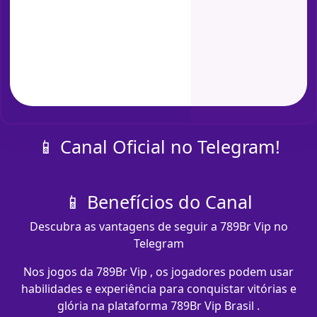
📱 Canal Oficial no Telegram!
📱 Benefícios do Canal
Descubra as vantagens de seguir a 789Br Vip no
Telegram
Nos jogos da 789Br Vip , os jogadores podem usar
habilidades e experiência para conquistar vitórias e
glória na plataforma 789Br Vip Brasil .