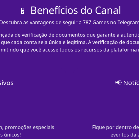
📱 Benefícios do Canal
Descubra as vantagens de seguir a 787 Games no Telegra
ançada de verificação de documentos que garante a autent
 que cada conta seja única e legítima. A verificação de d
rmitindo que você acesse todos os recursos da plataforma
sivos
📢 Notí
m, promoções especiais
Fique por dentro d
s únicos!
eventos da 