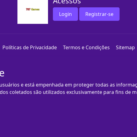
Acessos
Login
Registrar-se
Políticas de Privacidade
Termos e Condições
Sitemap
de
s usuários e está empenhada em proteger todas as informaç
os coletados são utilizados exclusivamente para fins de m