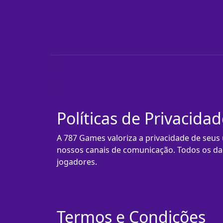
Políticas de Privacida
A 787 Games valoriza a privacidade de seu
nossos canais de comunicação. Todos os dad
jogadores.
Termos e Condições