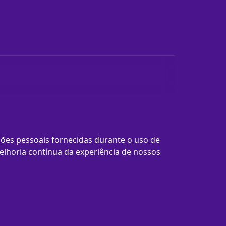
ões pessoais fornecidas durante o uso de
elhoria contínua da experiência de nossos