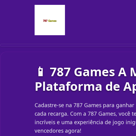
📱 787 Games A 
Plataforma de A
Cadastre-se na 787 Games para ganhar
cada recarga. Com a 787 Games, você 
incríveis e uma experiência de jogo inig
vencedores agora!