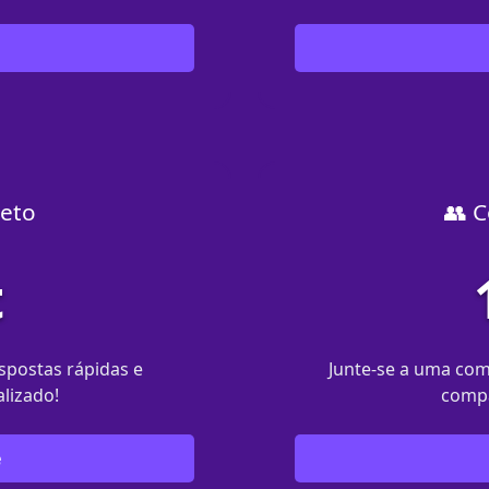
reto
👥 
t
espostas rápidas e
Junte-se a uma com
lizado!
compa
e