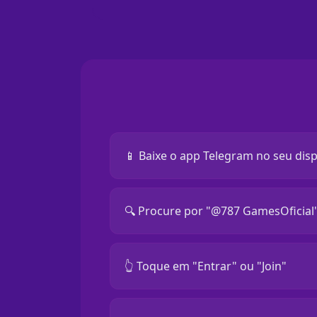
📱 Baixe o app Telegram no seu disp
🔍 Procure por "@787 GamesOficial
👆 Toque em "Entrar" ou "Join"