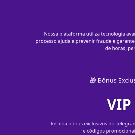
Nossa plataforma utiliza tecnologia av
processo ajuda a prevenir fraude e garante
de horas, pe
🎁 Bônus Exclu
VIP
Receba bônus exclusivos do Telegra
e códigos promocionai