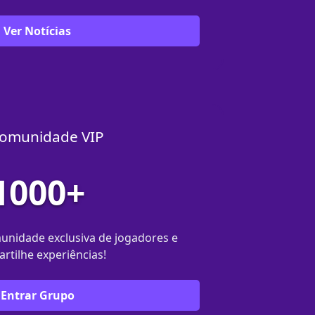
Ver Notícias
Comunidade VIP
1000+
unidade exclusiva de jogadores e
rtilhe experiências!
Entrar Grupo