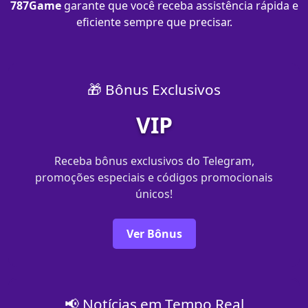
787Game
garante que você receba assistência rápida e
eficiente sempre que precisar.
🎁 Bônus Exclusivos
VIP
Receba bônus exclusivos do Telegram,
promoções especiais e códigos promocionais
únicos!
Ver Bônus
📢 Notícias em Tempo Real