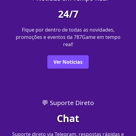
24/7
Fique por dentro de todas as novidades,
promoções e eventos da 787Game em tempo
real!
Ver Notícias
💬 Suporte Direto
Chat
Suporte direto via Telegram, respostas rápidas e