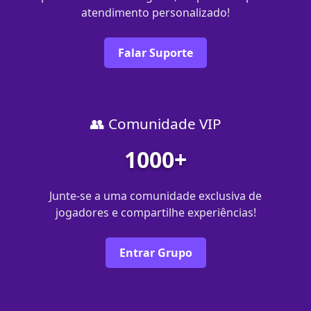
atendimento personalizado!
Falar Suporte
👥 Comunidade VIP
1000+
Junte-se a uma comunidade exclusiva de
jogadores e compartilhe experiências!
Entrar Grupo