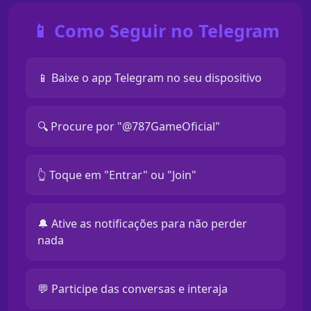
📱 Como Seguir no Telegram
📱 Baixe o app Telegram no seu dispositivo
🔍 Procure por "@787GameOficial"
👆 Toque em "Entrar" ou "Join"
🔔 Ative as notificações para não perder
nada
💬 Participe das conversas e interaja