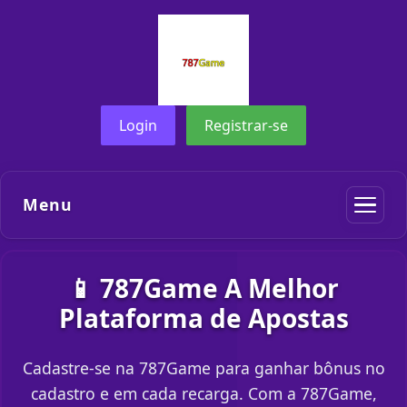
Login
Registrar-se
Menu
📱 787Game A Melhor
Plataforma de Apostas
Cadastre-se na 787Game para ganhar bônus no
cadastro e em cada recarga. Com a 787Game,