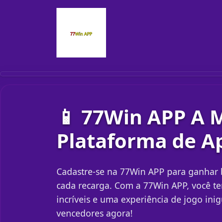
📱 77Win APP A 
Plataforma de A
Cadastre-se na 77Win APP para ganhar 
cada recarga. Com a 77Win APP, você t
incríveis e uma experiência de jogo inig
vencedores agora!