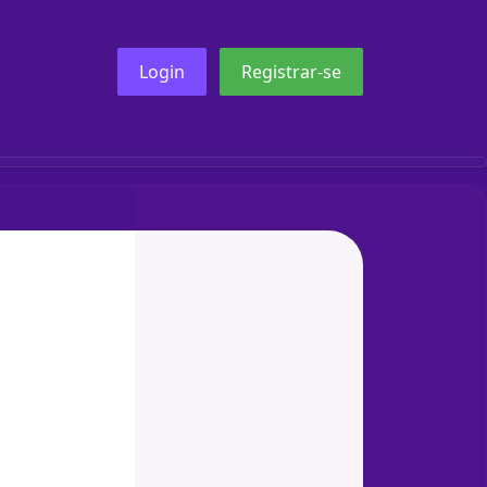
Login
Registrar-se