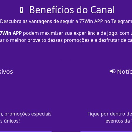
📱 Benefícios do Canal
Descubra as vantagens de seguir a 77Win APP no Telegra
7Win APP
podem maximizar sua experiência de jogo, com 
irar o melhor proveito dessas promoções e a desfrutar de 
sivos
📢 Notí
m, promoções especiais
Fique por dentro d
s únicos!
eventos da 