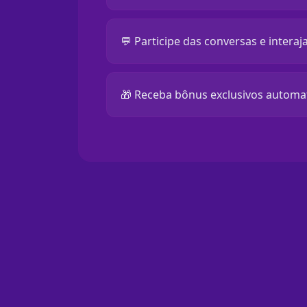
💬 Participe das conversas e interaj
🎁 Receba bônus exclusivos autom