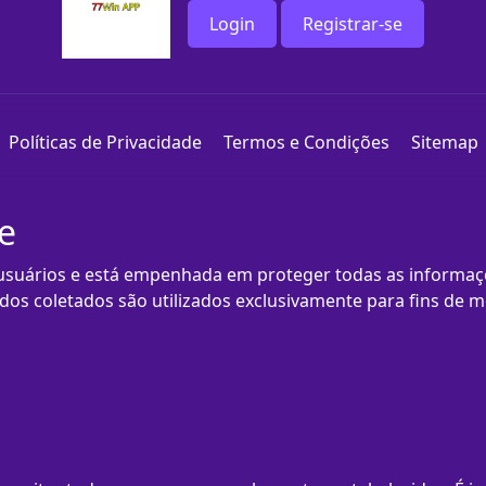
Login
Registrar-se
Políticas de Privacidade
Termos e Condições
Sitemap
de
 usuários e está empenhada em proteger todas as informaç
os coletados são utilizados exclusivamente para fins de m