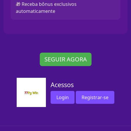
🎁 Receba bônus exclusivos
automaticamente
SEGUIR AGORA
Acessos
Login
Registrar-se