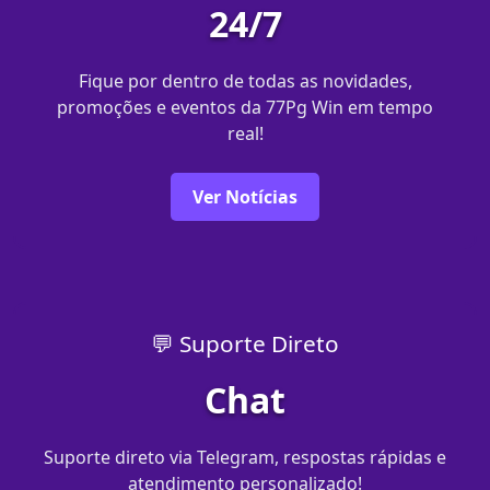
24/7
Fique por dentro de todas as novidades,
promoções e eventos da 77Pg Win em tempo
real!
Ver Notícias
💬 Suporte Direto
Chat
Suporte direto via Telegram, respostas rápidas e
atendimento personalizado!