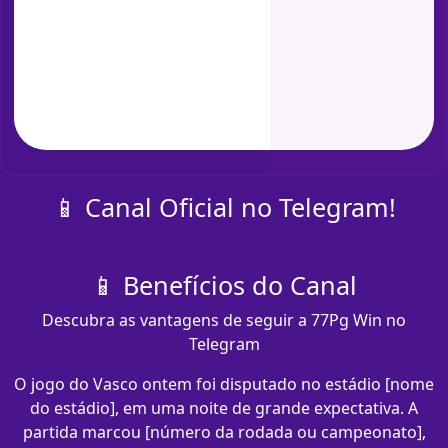
📱 Canal Oficial no Telegram!
📱 Benefícios do Canal
Descubra as vantagens de seguir a 77Pg Win no
Telegram
O jogo do Vasco ontem foi disputado no estádio [nome
do estádio], em uma noite de grande expectativa. A
partida marcou [número da rodada ou campeonato],