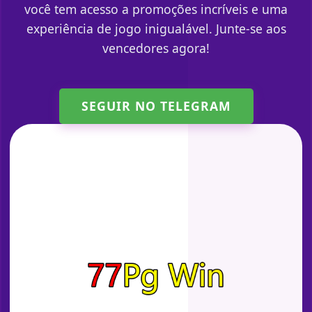
você tem acesso a promoções incríveis e uma
experiência de jogo inigualável. Junte-se aos
vencedores agora!
SEGUIR NO TELEGRAM