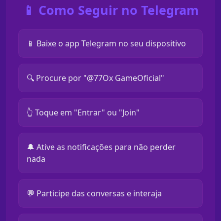
📱 Como Seguir no Telegram
📱 Baixe o app Telegram no seu dispositivo
🔍 Procure por "@77Ox GameOficial"
👆 Toque em "Entrar" ou "Join"
🔔 Ative as notificações para não perder
nada
💬 Participe das conversas e interaja