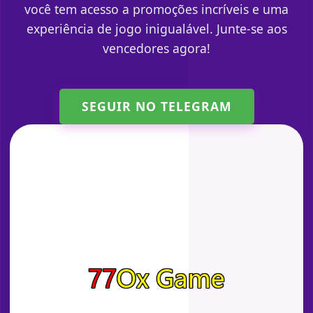
você tem acesso a promoções incríveis e uma
experiência de jogo inigualável. Junte-se aos
vencedores agora!
SEGUIR NO TELEGRAM