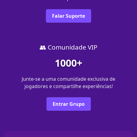
Falar Suporte
👥 Comunidade VIP
1000+
Junte-se a uma comunidade exclusiva de
jogadores e compartilhe experiências!
Entrar Grupo