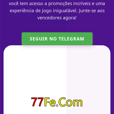
você tem acesso a promoções incríveis e uma
experiência de jogo inigualável. Junte-se aos
vencedores agora!
SEGUIR NO TELEGRAM