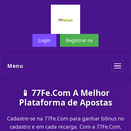
Login
Registrar-se
Menu
📱 77Fe.Com A Melhor
Plataforma de Apostas
Cadastre-se na 77Fe.Com para ganhar bônus no
cadastro e em cada recarga. Com a 77Fe.Com,