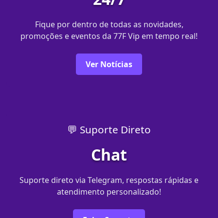
Fique por dentro de todas as novidades,
promoções e eventos da 77F Vip em tempo real!
Ver Notícias
💬 Suporte Direto
Chat
Suporte direto via Telegram, respostas rápidas e
atendimento personalizado!