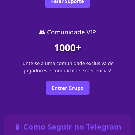
Falar Suporte
👥 Comunidade VIP
1000+
Junte-se a uma comunidade exclusiva de
jogadores e compartilhe experiências!
Entrar Grupo
📱 Como Seguir no Telegram