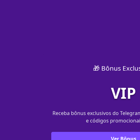
🎁 Bônus Exclu
VIP
Receba bônus exclusivos do Telegra
e códigos promocionai
Ver Bônus