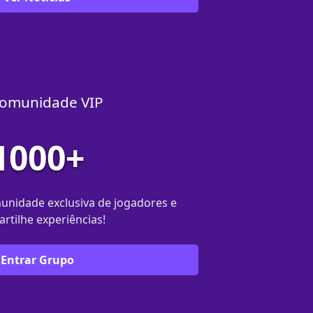
Comunidade VIP
1000+
unidade exclusiva de jogadores e
rtilhe experiências!
Entrar Grupo