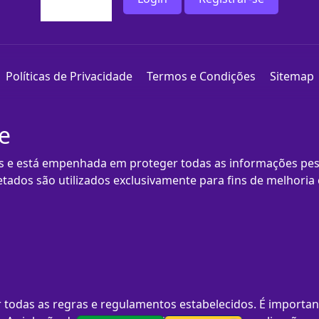
Políticas de Privacidade
Termos e Condições
Sitemap
de
ios e está empenhada em proteger todas as informações pe
tados são utilizados exclusivamente para fins de melhoria
todas as regras e regulamentos estabelecidos. É importan