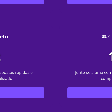
reto
👥 
t
espostas rápidas e
Junte-se a uma com
lizado!
compa
e