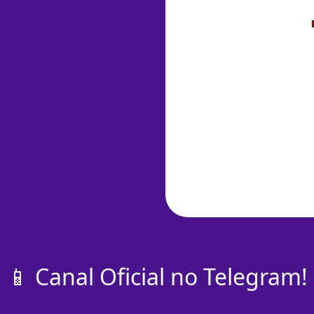
📱 Canal Oficial no Telegram!