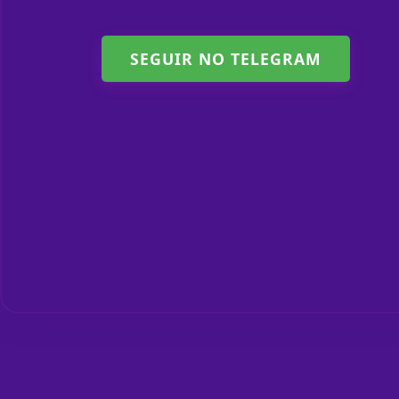
SEGUIR NO TELEGRAM