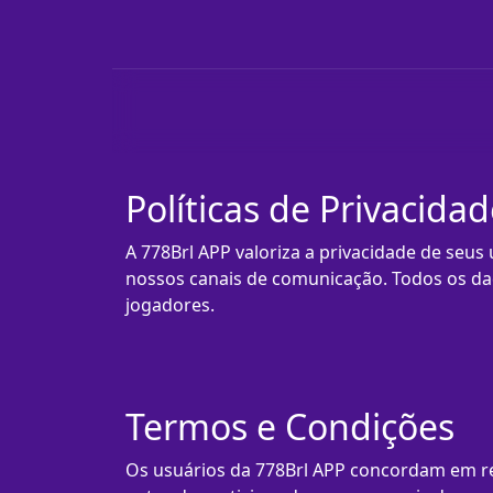
Políticas de Privacida
A 778Brl APP valoriza a privacidade de seu
nossos canais de comunicação. Todos os dad
jogadores.
Termos e Condições
Os usuários da 778Brl APP concordam em res