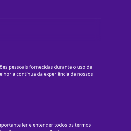
ões pessoais fornecidas durante o uso de
elhoria contínua da experiência de nossos
mportante ler e entender todos os termos