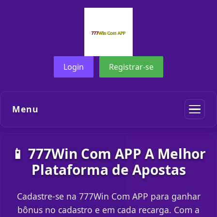
Login
Registrar-se
Menu
📱 777Win Com APP A Melhor
Plataforma de Apostas
Cadastre-se na 777Win Com APP para ganhar
bônus no cadastro e em cada recarga. Com a