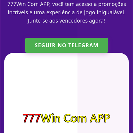
777Win Com APP, você tem acesso a promoções
incríveis e uma experiência de jogo inigualável.
Junte-se aos vencedores agora!
SEGUIR NO TELEGRAM