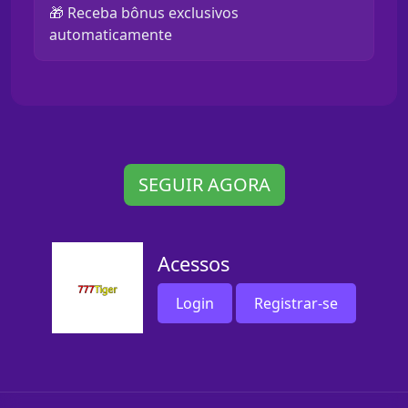
🎁 Receba bônus exclusivos
automaticamente
SEGUIR AGORA
Acessos
Login
Registrar-se