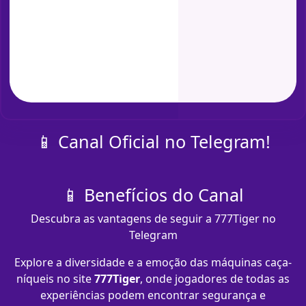
📱 Canal Oficial no Telegram!
📱 Benefícios do Canal
Descubra as vantagens de seguir a 777Tiger no
Telegram
Explore a diversidade e a emoção das máquinas caça-
níqueis no site
777Tiger
, onde jogadores de todas as
experiências podem encontrar segurança e