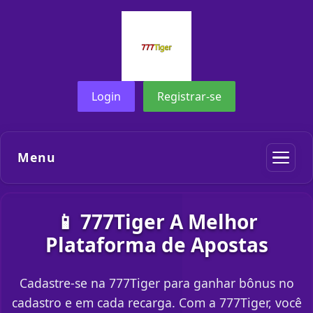
Login
Registrar-se
Menu
📱 777Tiger A Melhor
Plataforma de Apostas
Cadastre-se na 777Tiger para ganhar bônus no
cadastro e em cada recarga. Com a 777Tiger, você