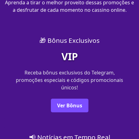
Aprenda a tirar o melhor proveito dessas promoções e
a desfrutar de cada momento no cassino online.
🎁 Bônus Exclusivos
VIP
Receba bônus exclusivos do Telegram,
promoções especiais e códigos promocionais
únicos!
Ver Bônus
📢 Notícias em Tempo Real