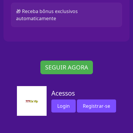
🎁 Receba bônus exclusivos
automaticamente
SEGUIR AGORA
Acessos
Login
Registrar-se