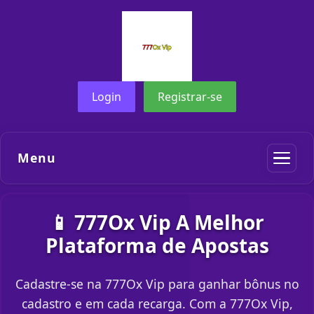
Login
Registrar-se
Menu
📱 777Ox Vip A Melhor
Plataforma de Apostas
Cadastre-se na 777Ox Vip para ganhar bônus no
cadastro e em cada recarga. Com a 777Ox Vip,