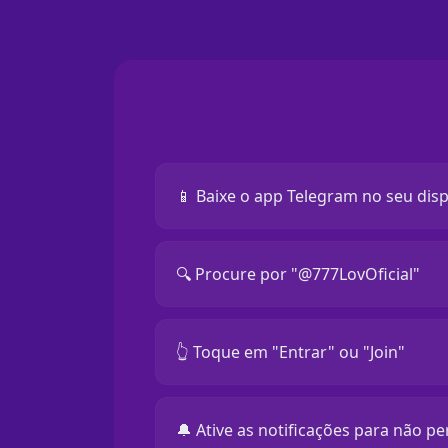
📱 Baixe o app Telegram no seu disp
🔍 Procure por "@777LovOficial"
👆 Toque em "Entrar" ou "Join"
🔔 Ative as notificações para não p