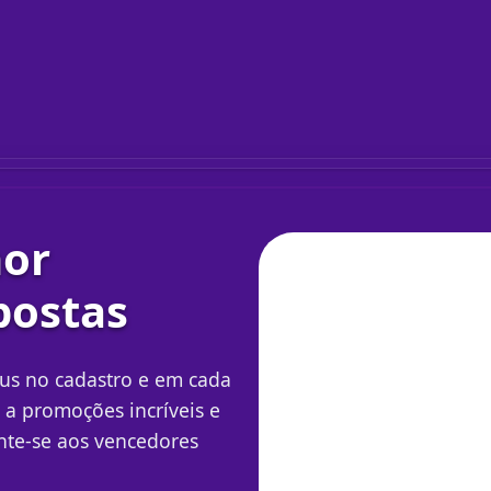
hor
postas
us no cadastro e em cada
 a promoções incríveis e
unte-se aos vencedores