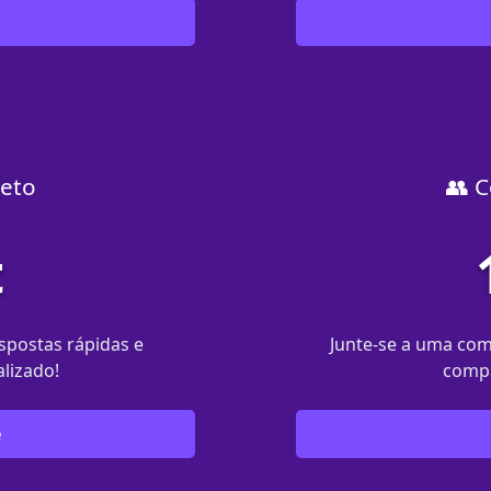
reto
👥 
t
espostas rápidas e
Junte-se a uma com
lizado!
compa
e