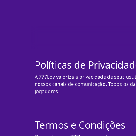
Políticas de Privacida
A 777Lov valoriza a privacidade de seus us
nossos canais de comunicação. Todos os dad
jogadores.
Termos e Condições