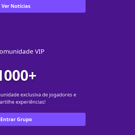
Ver Notícias
Comunidade VIP
1000+
unidade exclusiva de jogadores e
rtilhe experiências!
Entrar Grupo