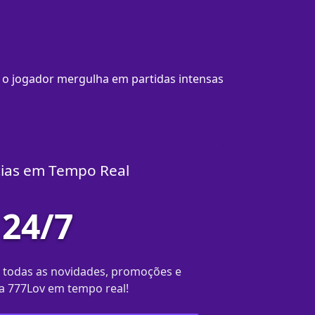
 o jogador mergulha em partidas intensas
cias em Tempo Real
24/7
e todas as novidades, promoções e
a 777Lov em tempo real!