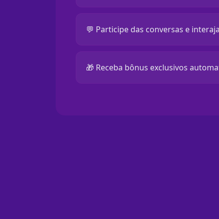
💬 Participe das conversas e interaj
🎁 Receba bônus exclusivos autom