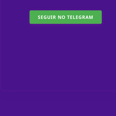
SEGUIR NO TELEGRAM