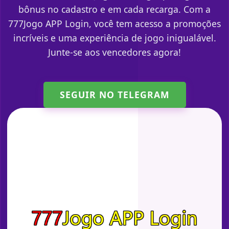
bônus no cadastro e em cada recarga. Com a
777Jogo APP Login, você tem acesso a promoções
incríveis e uma experiência de jogo inigualável.
Junte-se aos vencedores agora!
SEGUIR NO TELEGRAM