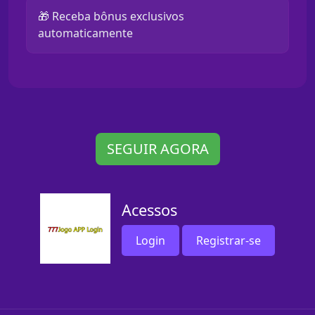
🎁 Receba bônus exclusivos
automaticamente
SEGUIR AGORA
Acessos
Login
Registrar-se