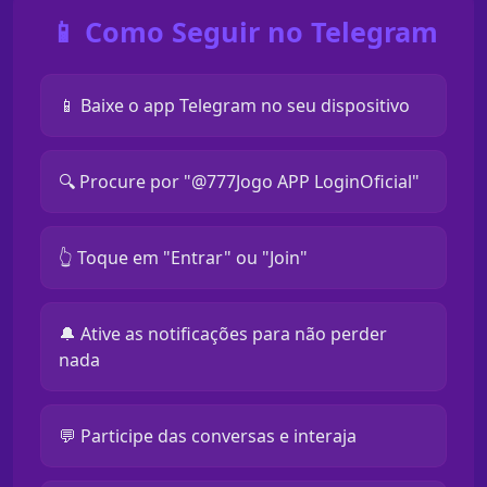
📱 Como Seguir no Telegram
📱 Baixe o app Telegram no seu dispositivo
🔍 Procure por "@777Jogo APP LoginOficial"
👆 Toque em "Entrar" ou "Join"
🔔 Ative as notificações para não perder
nada
💬 Participe das conversas e interaja