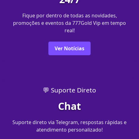
Fique por dentro de todas as novidades,
promoções e eventos da 777Gold Vip em tempo
real!
Ver Notícias
💬 Suporte Direto
Chat
Suporte direto via Telegram, respostas rápidas e
atendimento personalizado!