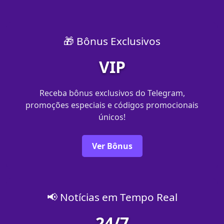
🎁 Bônus Exclusivos
VIP
Receba bônus exclusivos do Telegram,
promoções especiais e códigos promocionais
únicos!
Ver Bônus
📢 Notícias em Tempo Real
24/7