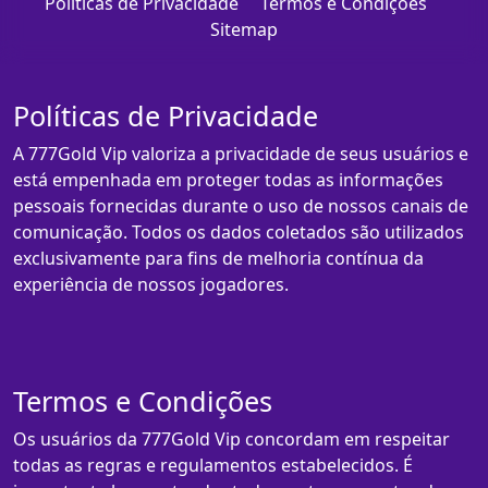
Políticas de Privacidade
Termos e Condições
Sitemap
Políticas de Privacidade
A 777Gold Vip valoriza a privacidade de seus usuários e
está empenhada em proteger todas as informações
pessoais fornecidas durante o uso de nossos canais de
comunicação. Todos os dados coletados são utilizados
exclusivamente para fins de melhoria contínua da
experiência de nossos jogadores.
Termos e Condições
Os usuários da 777Gold Vip concordam em respeitar
todas as regras e regulamentos estabelecidos. É