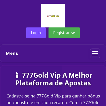
Login
Registrar-se
Menu
📱 777Gold Vip A Melhor
Plataforma de Apostas
Cadastre-se na 777Gold Vip para ganhar bônus
no cadastro e em cada recarga. Com a 777Gold