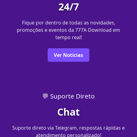
24/7
Fique por dentro de todas as novidades,
promoções e eventos da 777A Download em
tempo real!
Ver Notícias
💬 Suporte Direto
Chat
Suporte direto via Telegram, respostas rápidas e
atendimento personalizado!