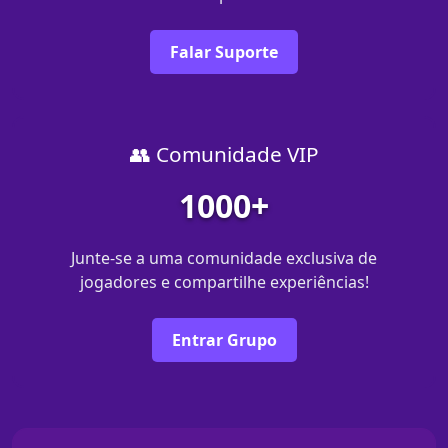
Falar Suporte
👥 Comunidade VIP
1000+
Junte-se a uma comunidade exclusiva de
jogadores e compartilhe experiências!
Entrar Grupo