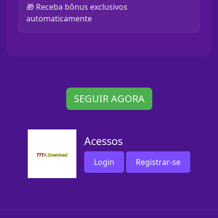
🎁 Receba bônus exclusivos
automaticamente
SEGUIR AGORA
Acessos
Login
Registrar-se