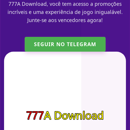
777A Download, você tem acesso a promoções
incríveis e uma experiência de jogo inigualável.
Junte-se aos vencedores agora!
SEGUIR NO TELEGRAM