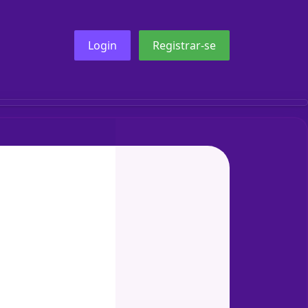
Login
Registrar-se