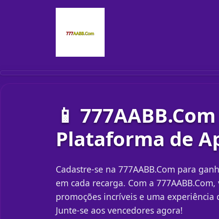
📱 777AABB.Com
Plataforma de A
Cadastre-se na 777AABB.Com para ganh
em cada recarga. Com a 777AABB.Com, 
promoções incríveis e uma experiência d
Junte-se aos vencedores agora!