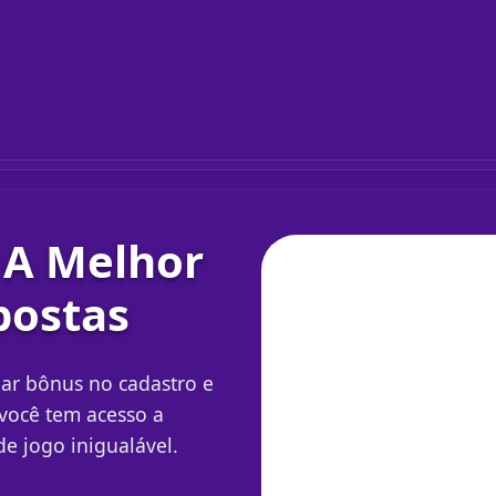
 A Melhor
postas
ar bônus no cadastro e
você tem acesso a
e jogo inigualável.