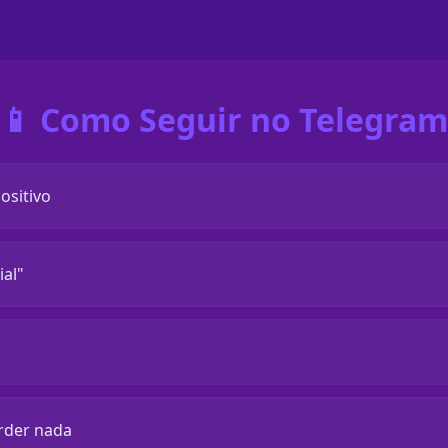
📱 Como Seguir no Telegram
ositivo
al"
erder nada