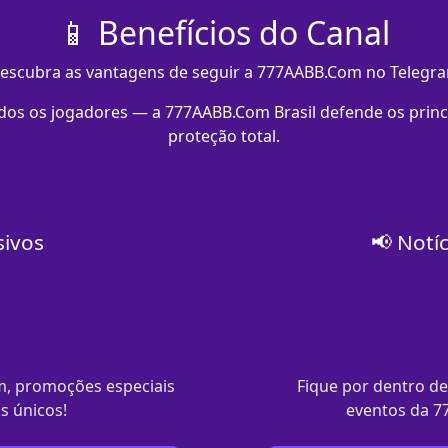
📱 Benefícios do Canal
escubra as vantagens de seguir a 777AABB.Com no Telegr
os os jogadores — a 777AABB.Com Brasil defende os princíp
proteção total.
sivos
📢 Notí
m, promoções especiais
Fique por dentro d
s únicos!
eventos da 7