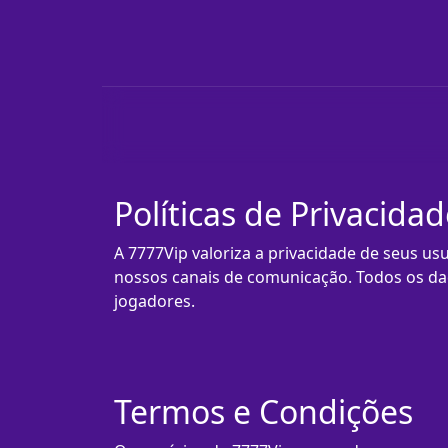
Políticas de Privacida
A 7777Vip valoriza a privacidade de seus u
nossos canais de comunicação. Todos os dad
jogadores.
Termos e Condições