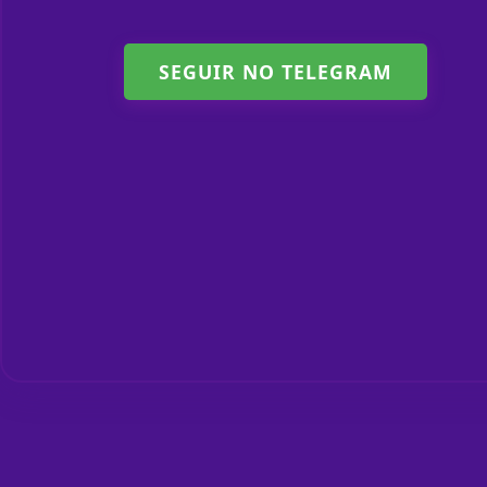
SEGUIR NO TELEGRAM