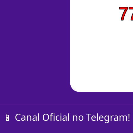
📱 Canal Oficial no Telegram!