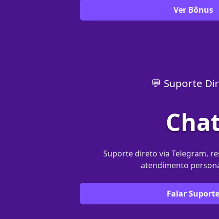
Ver Bônus
💬 Suporte Di
Cha
Suporte direto via Telegram, r
atendimento persona
Falar Suport