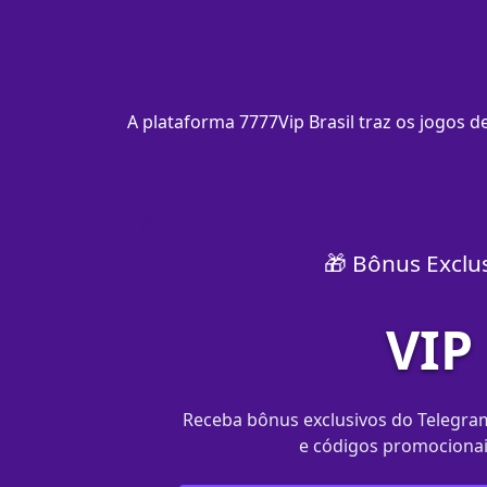
A plataforma 7777Vip Brasil traz os jogos 
🎁 Bônus Exclu
VIP
Receba bônus exclusivos do Telegra
e códigos promocionai