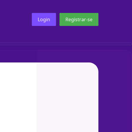
Login
Registrar-se