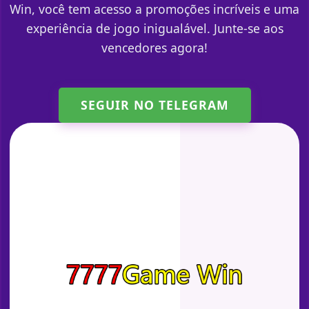
Win, você tem acesso a promoções incríveis e uma
experiência de jogo inigualável. Junte-se aos
vencedores agora!
SEGUIR NO TELEGRAM