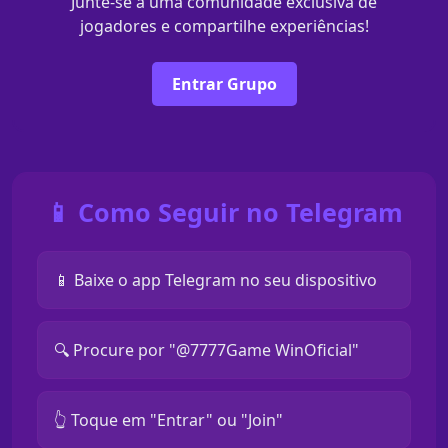
Junte-se a uma comunidade exclusiva de
jogadores e compartilhe experiências!
Entrar Grupo
📱 Como Seguir no Telegram
📱 Baixe o app Telegram no seu dispositivo
🔍 Procure por "@7777Game WinOficial"
👆 Toque em "Entrar" ou "Join"