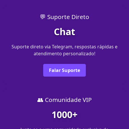
💬 Suporte Direto
Chat
Suporte direto via Telegram, respostas rápidas e
atendimento personalizado!
Falar Suporte
👥 Comunidade VIP
1000+