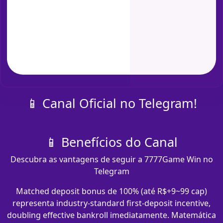
📱 Canal Oficial no Telegram!
📱 Benefícios do Canal
Descubra as vantagens de seguir a 7777Game Win no
Telegram
Matched deposit bonus de 100% (até R$+9~99 cap)
representa industry-standard first-deposit incentive,
doubling effective bankroll imediatamente. Matemática