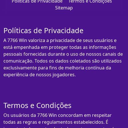
Políticas de Privacidade
Termos e Condições
Sitemap
Políticas de Privacidade
A 7766 Win valoriza a privacidade de seus usuários e
está empenhada em proteger todas as informações
pessoais fornecidas durante o uso de nossos canais de
comunicação. Todos os dados coletados são utilizados
exclusivamente para fins de melhoria contínua da
experiência de nossos jogadores.
Termos e Condições
Os usuários da 7766 Win concordam em respeitar
todas as regras e regulamentos estabelecidos. É