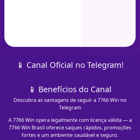
📱 Canal Oficial no Telegram!
📱 Benefícios do Canal
Descubra as vantagens de seguir a 7766 Win no
Telegram
A 7766 Win opera legalmente com licença válida — a
7766 Win Brasil oferece saques rápidos, promoções
fortes e um ambiente saudável e seguro.