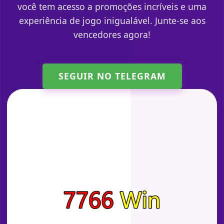
você tem acesso a promoções incríveis e uma
experiência de jogo inigualável. Junte-se aos
vencedores agora!
SEGUIR NO TELEGRAM