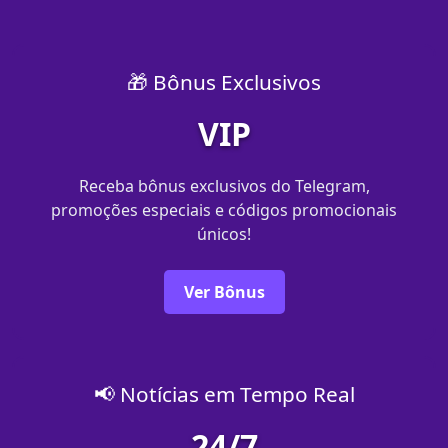
🎁 Bônus Exclusivos
VIP
Receba bônus exclusivos do Telegram,
promoções especiais e códigos promocionais
únicos!
Ver Bônus
📢 Notícias em Tempo Real
24/7