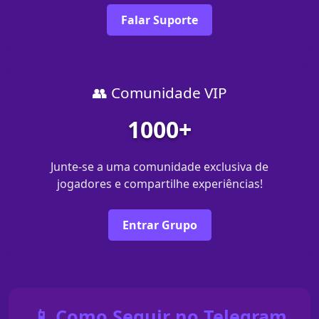
Falar Suporte
👥 Comunidade VIP
1000+
Junte-se a uma comunidade exclusiva de
jogadores e compartilhe experiências!
Entrar Grupo
📱 Como Seguir no Telegram