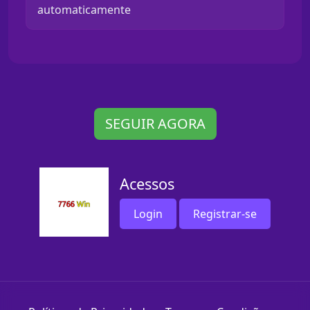
automaticamente
SEGUIR AGORA
Acessos
Login
Registrar-se