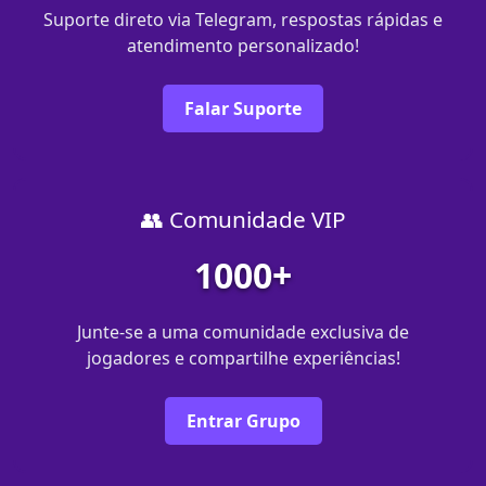
Suporte direto via Telegram, respostas rápidas e
atendimento personalizado!
Falar Suporte
👥 Comunidade VIP
1000+
Junte-se a uma comunidade exclusiva de
jogadores e compartilhe experiências!
Entrar Grupo