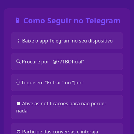
📱 Como Seguir no Telegram
📱 Baixe o app Telegram no seu dispositivo
🔍 Procure por "@771BOficial"
👆 Toque em "Entrar" ou "Join"
🔔 Ative as notificações para não perder
nada
💬 Participe das conversas e interaja