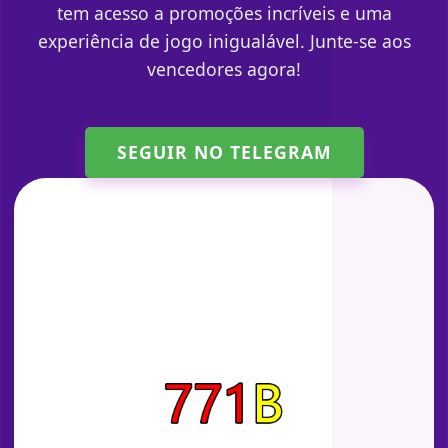
tem acesso a promoções incríveis e uma
experiência de jogo inigualável. Junte-se aos
vencedores agora!
SEGUIR NO TELEGRAM