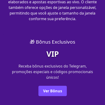
elaborados e apostas esportivas ao vivo. O cliente
também oferece opções de janela personalizável,
permitindo que você ajuste o tamanho da janela
conforme sua preferência.
🎁 Bônus Exclusivos
VIP
Receba bônus exclusivos do Telegram,
promoções especiais e códigos promocionais
únicos!
Ver Bônus