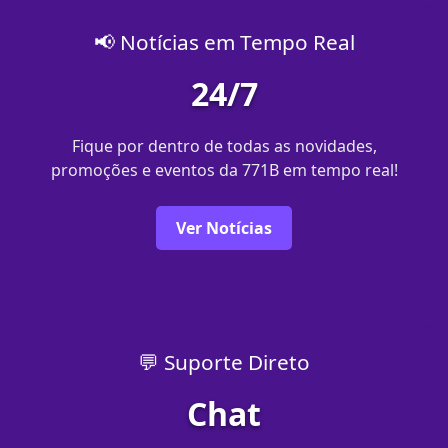
📢 Notícias em Tempo Real
24/7
Fique por dentro de todas as novidades,
promoções e eventos da 771B em tempo real!
Ver Notícias
💬 Suporte Direto
Chat