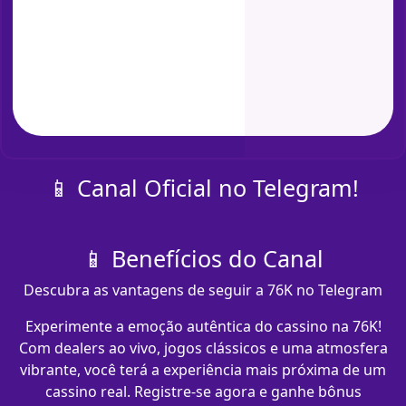
📱 Canal Oficial no Telegram!
📱 Benefícios do Canal
Descubra as vantagens de seguir a 76K no Telegram
Experimente a emoção autêntica do cassino na 76K!
Com dealers ao vivo, jogos clássicos e uma atmosfera
vibrante, você terá a experiência mais próxima de um
cassino real. Registre-se agora e ganhe bônus