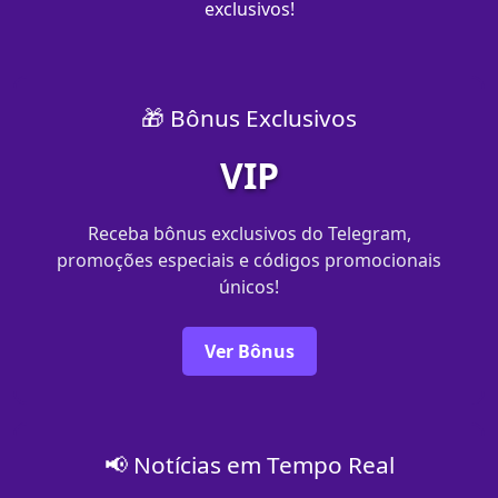
exclusivos!
🎁 Bônus Exclusivos
VIP
Receba bônus exclusivos do Telegram,
promoções especiais e códigos promocionais
únicos!
Ver Bônus
📢 Notícias em Tempo Real