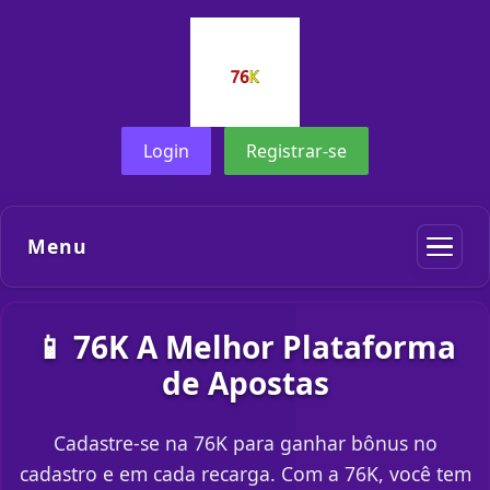
Login
Registrar-se
Menu
📱 76K A Melhor Plataforma
de Apostas
Cadastre-se na 76K para ganhar bônus no
cadastro e em cada recarga. Com a 76K, você tem