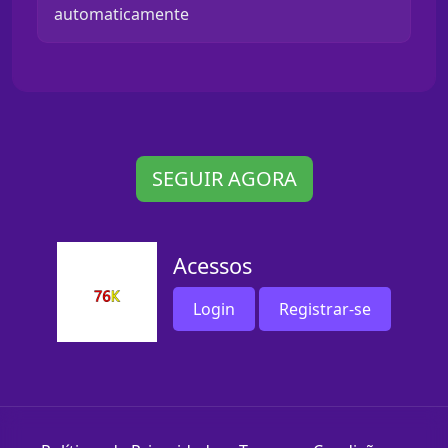
automaticamente
SEGUIR AGORA
Acessos
Login
Registrar-se