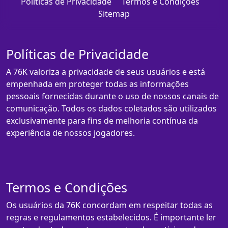
Políticas de Privacidade
Termos e Condições
Sitemap
Políticas de Privacidade
A 76K valoriza a privacidade de seus usuários e está
empenhada em proteger todas as informações
pessoais fornecidas durante o uso de nossos canais de
comunicação. Todos os dados coletados são utilizados
exclusivamente para fins de melhoria contínua da
experiência de nossos jogadores.
Termos e Condições
Os usuários da 76K concordam em respeitar todas as
regras e regulamentos estabelecidos. É importante ler