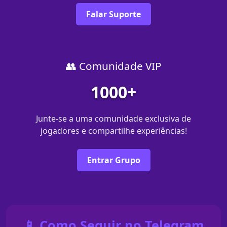
Falar Suporte
👥 Comunidade VIP
1000+
Junte-se a uma comunidade exclusiva de
jogadores e compartilhe experiências!
Entrar Grupo
📱 Como Seguir no Telegram