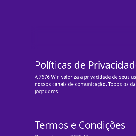
Políticas de Privacida
A 7676 Win valoriza a privacidade de seus 
nossos canais de comunicação. Todos os dad
jogadores.
Termos e Condições