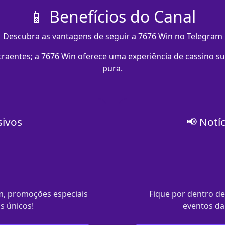
📱 Benefícios do Canal
Descubra as vantagens de seguir a 7676 Win no Telegram
traentes; a 7676 Win oferece uma experiência de cassino s
pura.
sivos
📢 Notí
m, promoções especiais
Fique por dentro d
s únicos!
eventos da