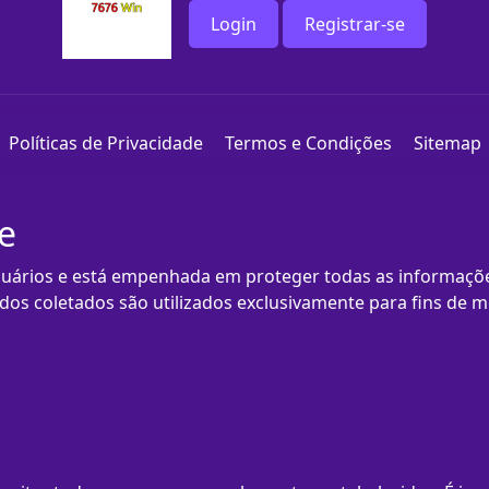
Login
Registrar-se
Políticas de Privacidade
Termos e Condições
Sitemap
de
usuários e está empenhada em proteger todas as informaçõ
os coletados são utilizados exclusivamente para fins de m