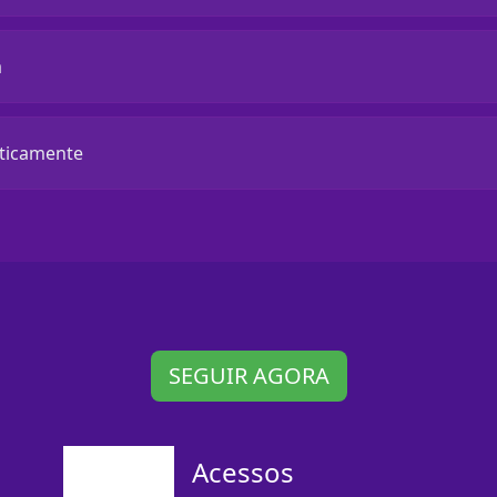
a
aticamente
SEGUIR AGORA
Acessos