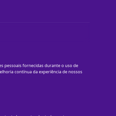
es pessoais fornecidas durante o uso de
elhoria contínua da experiência de nossos