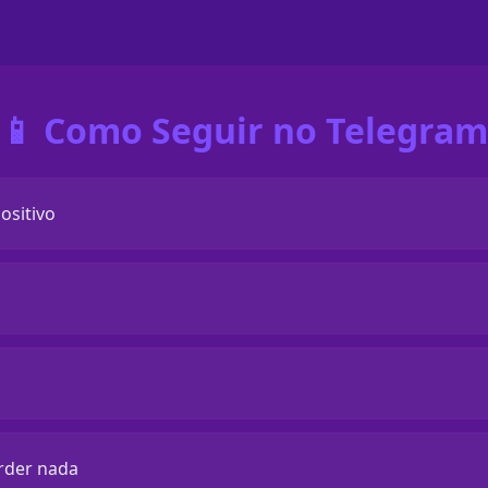
📱 Como Seguir no Telegram
ositivo
erder nada