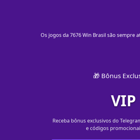
Os jogos da 7676 Win Brasil são sempre a
🎁 Bônus Exclu
VIP
Receba bônus exclusivos do Telegra
e códigos promocionai