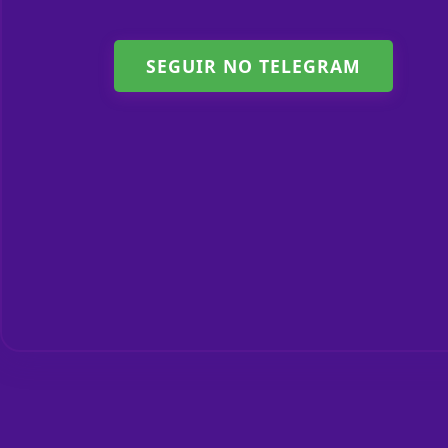
SEGUIR NO TELEGRAM