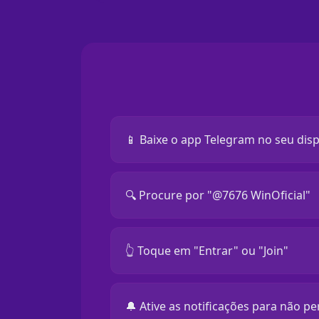
📱 Baixe o app Telegram no seu disp
🔍 Procure por "@7676 WinOficial"
👆 Toque em "Entrar" ou "Join"
🔔 Ative as notificações para não p