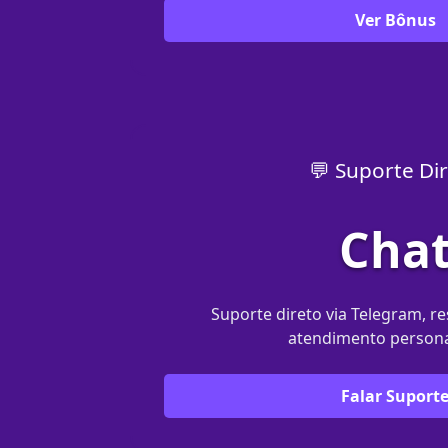
Ver Bônus
💬 Suporte Di
Cha
Suporte direto via Telegram, r
atendimento persona
Falar Suport