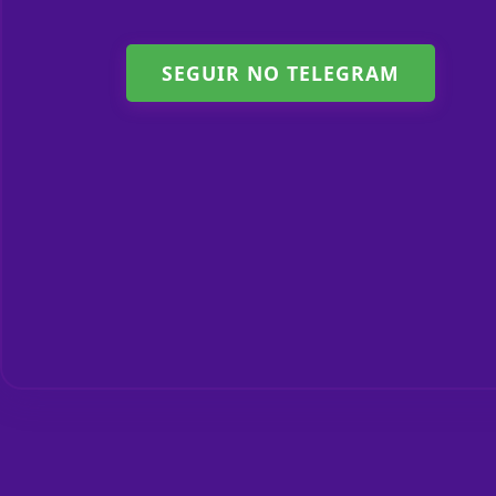
SEGUIR NO TELEGRAM