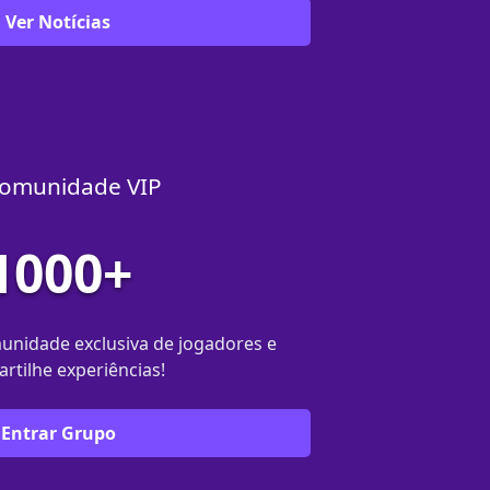
Ver Notícias
Comunidade VIP
1000+
unidade exclusiva de jogadores e
rtilhe experiências!
Entrar Grupo