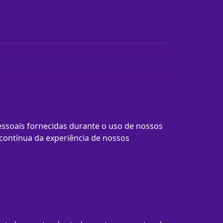
essoais fornecidas durante o uso de nossos
 contínua da experiência de nossos