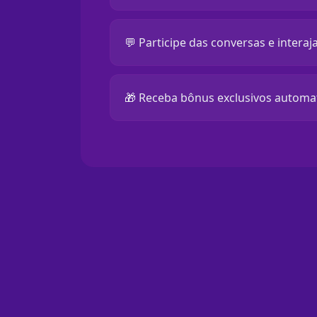
💬 Participe das conversas e interaj
🎁 Receba bônus exclusivos autom