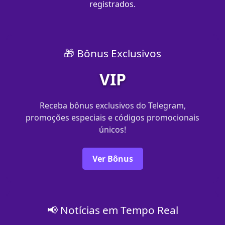
registrados.
🎁 Bônus Exclusivos
VIP
Receba bônus exclusivos do Telegram,
promoções especiais e códigos promocionais
únicos!
Ver Bônus
📢 Notícias em Tempo Real