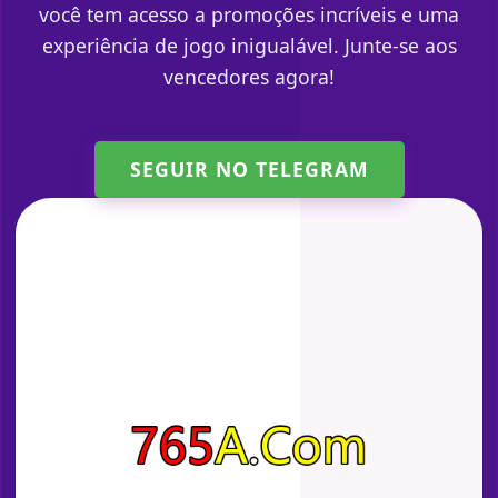
você tem acesso a promoções incríveis e uma
experiência de jogo inigualável. Junte-se aos
vencedores agora!
SEGUIR NO TELEGRAM