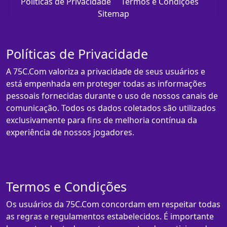
Políticas de Privacidade
Termos e Condições
Sitemap
Políticas de Privacidade
A 75C.Com valoriza a privacidade de seus usuários e
está empenhada em proteger todas as informações
pessoais fornecidas durante o uso de nossos canais de
comunicação. Todos os dados coletados são utilizados
exclusivamente para fins de melhoria contínua da
experiência de nossos jogadores.
Termos e Condições
Os usuários da 75C.Com concordam em respeitar todas
as regras e regulamentos estabelecidos. É importante