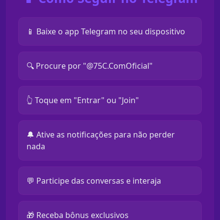
📱 Baixe o app Telegram no seu dispositivo
🔍 Procure por "@75C.ComOficial"
👆 Toque em "Entrar" ou "Join"
🔔 Ative as notificações para não perder
nada
💬 Participe das conversas e interaja
🎁 Receba bônus exclusivos