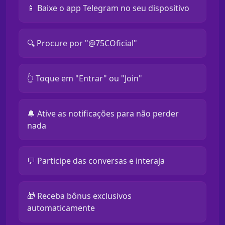
📱 Baixe o app Telegram no seu dispositivo
🔍 Procure por "@75COficial"
👆 Toque em "Entrar" ou "Join"
🔔 Ative as notificações para não perder
nada
💬 Participe das conversas e interaja
🎁 Receba bônus exclusivos
automaticamente