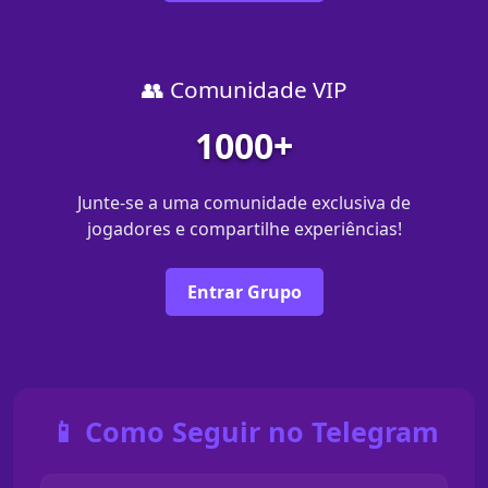
👥 Comunidade VIP
1000+
Junte-se a uma comunidade exclusiva de
jogadores e compartilhe experiências!
Entrar Grupo
📱 Como Seguir no Telegram