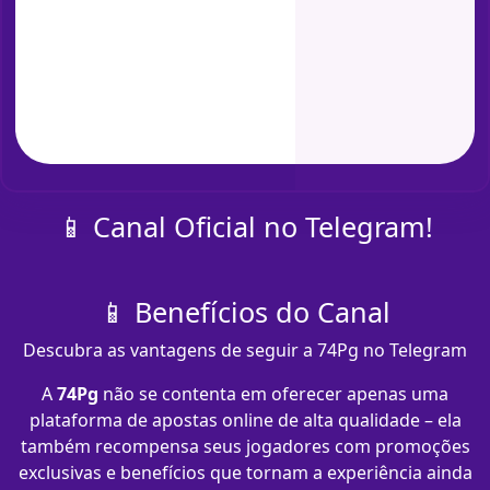
📱 Canal Oficial no Telegram!
📱 Benefícios do Canal
Descubra as vantagens de seguir a 74Pg no Telegram
A
74Pg
não se contenta em oferecer apenas uma
plataforma de apostas online de alta qualidade – ela
também recompensa seus jogadores com promoções
exclusivas e benefícios que tornam a experiência ainda