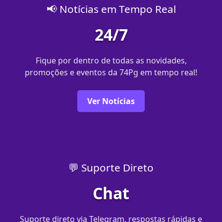
📢 Notícias em Tempo Real
24/7
Fique por dentro de todas as novidades,
promoções e eventos da 74Pg em tempo real!
Ver Notícias
💬 Suporte Direto
Chat
Suporte direto via Telegram, respostas rápidas e