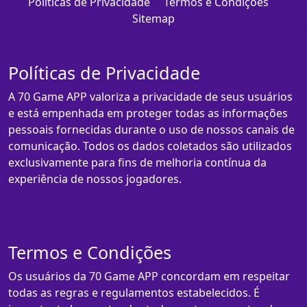
Políticas de Privacidade
Termos e Condições
Sitemap
Políticas de Privacidade
A 70 Game APP valoriza a privacidade de seus usuários
e está empenhada em proteger todas as informações
pessoais fornecidas durante o uso de nossos canais de
comunicação. Todos os dados coletados são utilizados
exclusivamente para fins de melhoria contínua da
experiência de nossos jogadores.
Termos e Condições
Os usuários da 70 Game APP concordam em respeitar
todas as regras e regulamentos estabelecidos. É