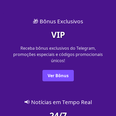
🎁 Bônus Exclusivos
VIP
Receba bônus exclusivos do Telegram,
promoções especiais e códigos promocionais
únicos!
Ver Bônus
📢 Notícias em Tempo Real
24/7