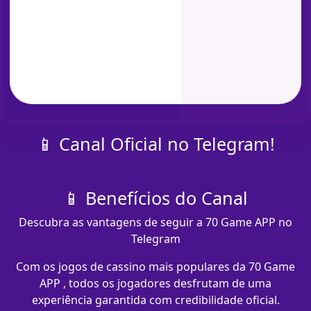
📱 Canal Oficial no Telegram!
📱 Benefícios do Canal
Descubra as vantagens de seguir a 70 Game APP no
Telegram
Com os jogos de cassino mais populares da 70 Game
APP , todos os jogadores desfrutam de uma
experiência garantida com credibilidade oficial.