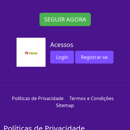
SEGUIR AGORA
Acessos
Login
Registrar-se
Políticas de Privacidade
Termos e Condições
Sitemap
Políticas de Privacidade