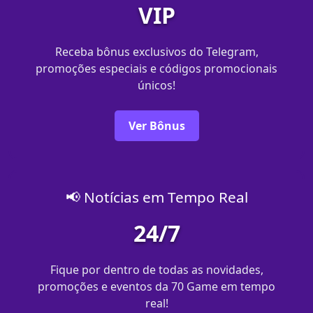
VIP
Receba bônus exclusivos do Telegram,
promoções especiais e códigos promocionais
únicos!
Ver Bônus
📢 Notícias em Tempo Real
24/7
Fique por dentro de todas as novidades,
promoções e eventos da 70 Game em tempo
real!