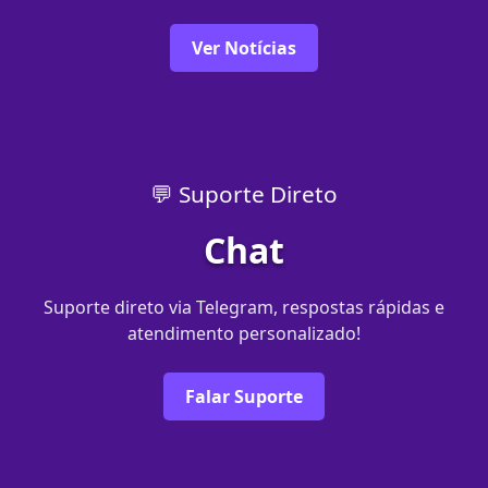
Ver Notícias
💬 Suporte Direto
Chat
Suporte direto via Telegram, respostas rápidas e
atendimento personalizado!
Falar Suporte