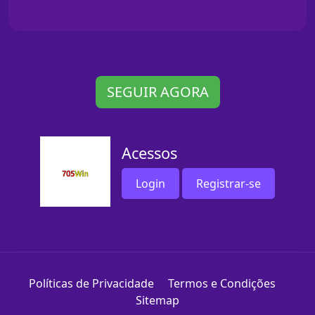
SEGUIR AGORA
Acessos
Login
Registrar-se
Políticas de Privacidade
Termos e Condições
Sitemap