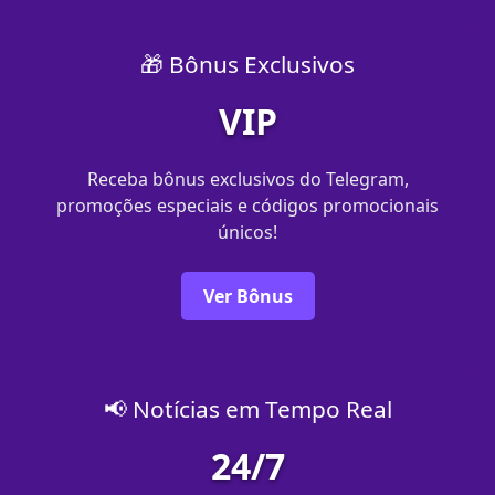
🎁 Bônus Exclusivos
VIP
Receba bônus exclusivos do Telegram,
promoções especiais e códigos promocionais
únicos!
Ver Bônus
📢 Notícias em Tempo Real
24/7