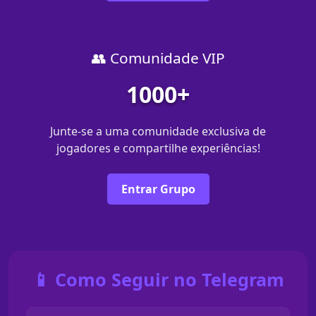
👥 Comunidade VIP
1000+
Junte-se a uma comunidade exclusiva de
jogadores e compartilhe experiências!
Entrar Grupo
📱 Como Seguir no Telegram