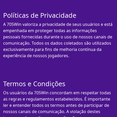
Políticas de Privacidade
A 705Win valoriza a privacidade de seus usuários e está
empenhada em proteger todas as informações
pessoais fornecidas durante o uso de nossos canais de
comunicação. Todos os dados coletados são utilizados
exclusivamente para fins de melhoria contínua da
experiência de nossos jogadores.
Termos e Condições
Os usuários da 705Win concordam em respeitar todas
as regras e regulamentos estabelecidos. É importante
ler e entender todos os termos antes de participar de
nossos canais de comunicação. A violação destes