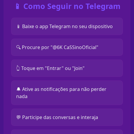
📱 Como Seguir no Telegram
📱 Baixe o app Telegram no seu dispositivo
🔍 Procure por "@6K CaSSinoOficial"
👆 Toque em "Entrar" ou "Join"
🔔 Ative as notificações para não perder
nada
💬 Participe das conversas e interaja