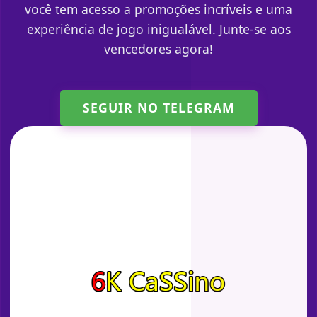
você tem acesso a promoções incríveis e uma
experiência de jogo inigualável. Junte-se aos
vencedores agora!
SEGUIR NO TELEGRAM