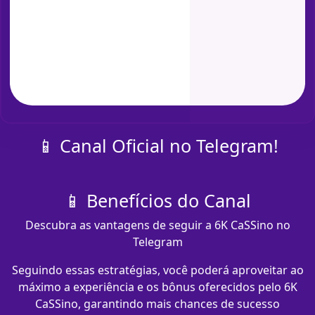
📱 Canal Oficial no Telegram!
📱 Benefícios do Canal
Descubra as vantagens de seguir a 6K CaSSino no
Telegram
Seguindo essas estratégias, você poderá aproveitar ao
máximo a experiência e os bônus oferecidos pelo 6K
CaSSino, garantindo mais chances de sucesso