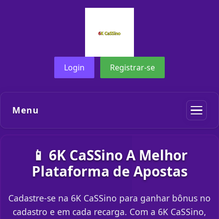
Login
Registrar-se
Menu
📱 6K CaSSino A Melhor
Plataforma de Apostas
Cadastre-se na 6K CaSSino para ganhar bônus no
cadastro e em cada recarga. Com a 6K CaSSino,