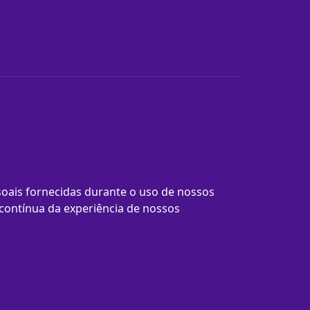
soais fornecidas durante o uso de nossos
 contínua da experiência de nossos