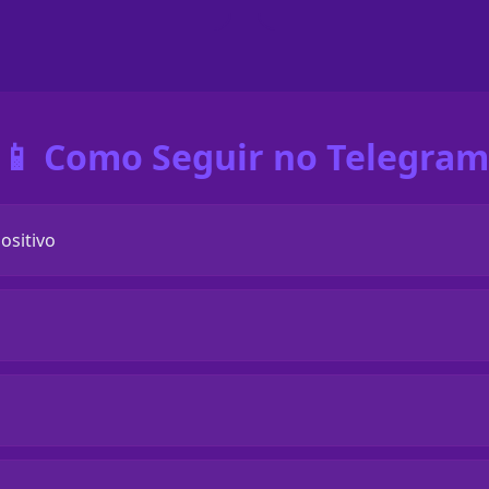
📱 Como Seguir no Telegram
ositivo