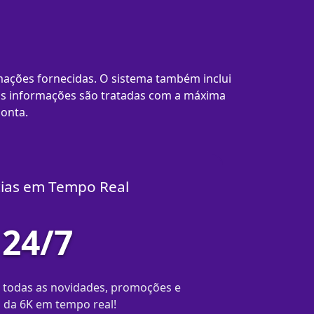
mações fornecidas. O sistema também inclui
 as informações são tratadas com a máxima
ponta.
cias em Tempo Real
24/7
e todas as novidades, promoções e
 da 6K em tempo real!