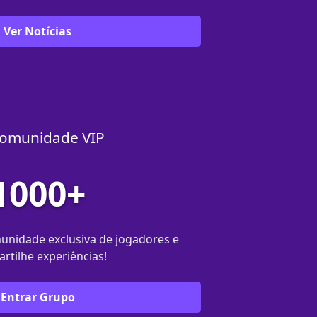
Ver Notícias
Comunidade VIP
1000+
unidade exclusiva de jogadores e
rtilhe experiências!
Entrar Grupo