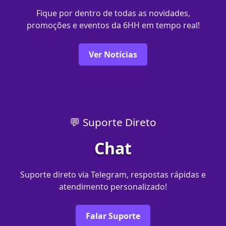
Fique por dentro de todas as novidades,
promoções e eventos da 6HH em tempo real!
Ver Notícias
💬 Suporte Direto
Chat
Suporte direto via Telegram, respostas rápidas e
atendimento personalizado!
Falar Suporte