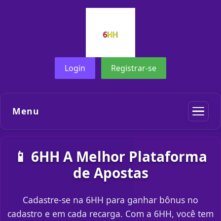
Login
Registrar-se
Menu
📱 6HH A Melhor Plataforma
de Apostas
Cadastre-se na 6HH para ganhar bônus no
cadastro e em cada recarga. Com a 6HH, você tem