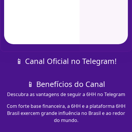
📱 Canal Oficial no Telegram!
📱 Benefícios do Canal
Descubra as vantagens de seguir a 6HH no Telegram
Com forte base financeira, a 6HH e a plataforma 6HH
Brasil exercem grande influência no Brasil e ao redor
do mundo.