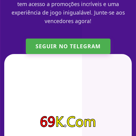
tem acesso a promoções incríveis e uma
experiência de jogo inigualável. Junte-se aos
vencedores agora!
SEGUIR NO TELEGRAM