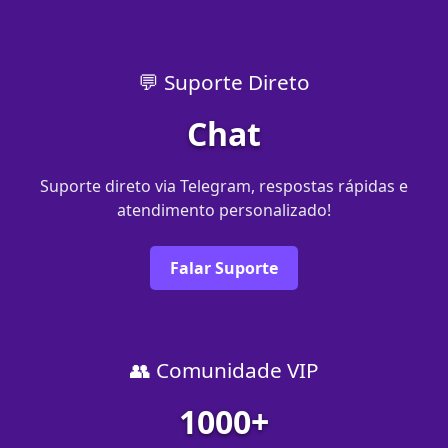
💬 Suporte Direto
Chat
Suporte direto via Telegram, respostas rápidas e
atendimento personalizado!
Falar Suporte
👥 Comunidade VIP
1000+