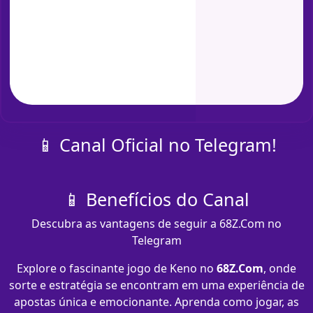
📱 Canal Oficial no Telegram!
📱 Benefícios do Canal
Descubra as vantagens de seguir a 68Z.Com no
Telegram
Explore o fascinante jogo de Keno no
68Z.Com
, onde
sorte e estratégia se encontram em uma experiência de
apostas única e emocionante. Aprenda como jogar, as