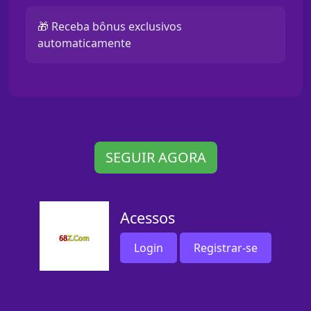
🎁 Receba bônus exclusivos
automaticamente
SEGUIR AGORA
Acessos
Login
Registrar-se