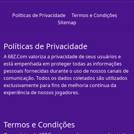
Políticas de Privacidade
Termos e Condições
Sitemap
Políticas de Privacidade
A 68Z.Com valoriza a privacidade de seus usuários e
está empenhada em proteger todas as informações
pessoais fornecidas durante o uso de nossos canais de
comunicação. Todos os dados coletados são utilizados
exclusivamente para fins de melhoria contínua da
experiência de nossos jogadores.
Termos e Condições