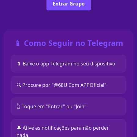
Entrar Grupo
📱 Como Seguir no Telegram
📱 Baixe o app Telegram no seu dispositivo
🔍 Procure por "@68U Com APPOficial"
👆 Toque em "Entrar" ou "Join"
🔔 Ative as notificações para não perder
nada