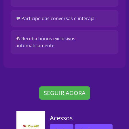
💬 Participe das conversas e interaja
🎁 Receba bônus exclusivos
automaticamente
SEGUIR AGORA
Acessos