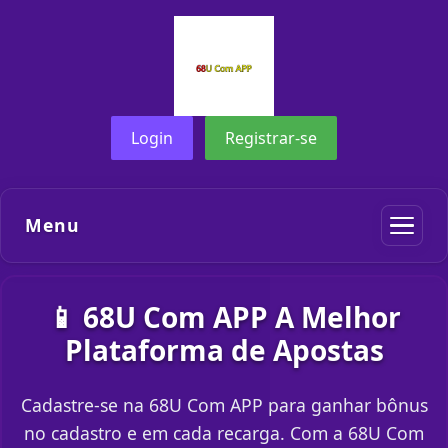
Login
Registrar-se
Menu
📱 68U Com APP A Melhor
Plataforma de Apostas
Cadastre-se na 68U Com APP para ganhar bônus
no cadastro e em cada recarga. Com a 68U Com