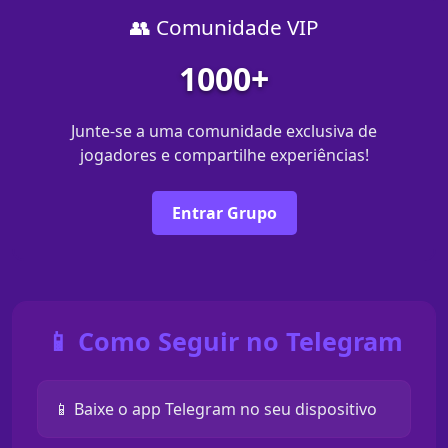
👥 Comunidade VIP
1000+
Junte-se a uma comunidade exclusiva de
jogadores e compartilhe experiências!
Entrar Grupo
📱 Como Seguir no Telegram
📱 Baixe o app Telegram no seu dispositivo