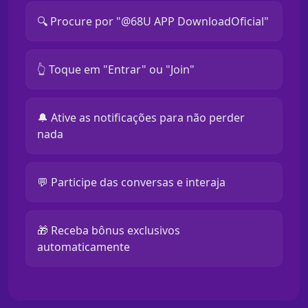
🔍 Procure por "@68U APP DownloadOficial"
👆 Toque em "Entrar" ou "Join"
🔔 Ative as notificações para não perder
nada
💬 Participe das conversas e interaja
🎁 Receba bônus exclusivos
automaticamente