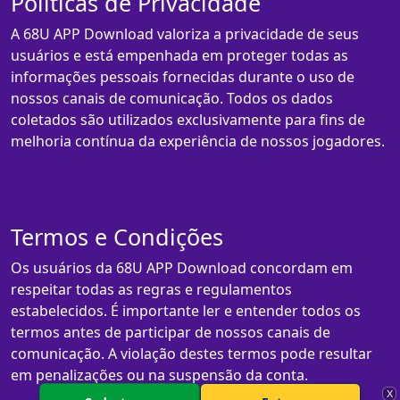
Políticas de Privacidade
A 68U APP Download valoriza a privacidade de seus
usuários e está empenhada em proteger todas as
informações pessoais fornecidas durante o uso de
nossos canais de comunicação. Todos os dados
coletados são utilizados exclusivamente para fins de
melhoria contínua da experiência de nossos jogadores.
Termos e Condições
Os usuários da 68U APP Download concordam em
respeitar todas as regras e regulamentos
estabelecidos. É importante ler e entender todos os
termos antes de participar de nossos canais de
comunicação. A violação destes termos pode resultar
em penalizações ou na suspensão da conta.
X