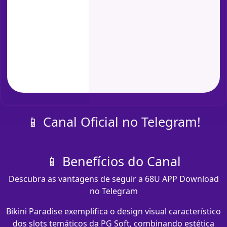
📱 Canal Oficial no Telegram!
📱 Benefícios do Canal
Descubra as vantagens de seguir a 68U APP Download
no Telegram
Bikini Paradise exemplifica o design visual característico
dos slots temáticos da PG Soft, combinando estética