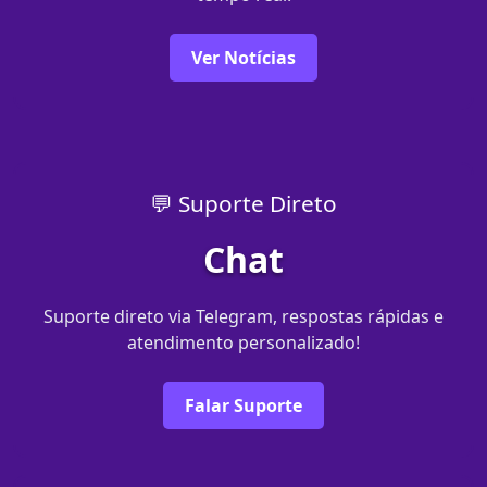
Ver Notícias
💬 Suporte Direto
Chat
Suporte direto via Telegram, respostas rápidas e
atendimento personalizado!
Falar Suporte