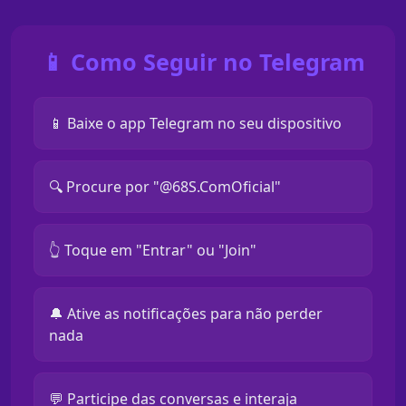
📱 Como Seguir no Telegram
📱 Baixe o app Telegram no seu dispositivo
🔍 Procure por "@68S.ComOficial"
👆 Toque em "Entrar" ou "Join"
🔔 Ative as notificações para não perder
nada
💬 Participe das conversas e interaja