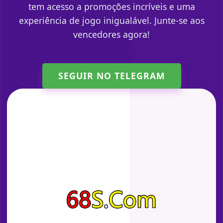
tem acesso a promoções incríveis e uma
experiência de jogo inigualável. Junte-se aos
vencedores agora!
SEGUIR NO TELEGRAM