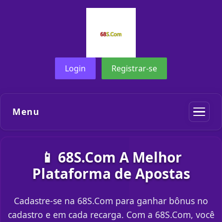
Login
Registrar-se
Menu
📱 68S.Com A Melhor
Plataforma de Apostas
Cadastre-se na 68S.Com para ganhar bônus no
cadastro e em cada recarga. Com a 68S.Com, você