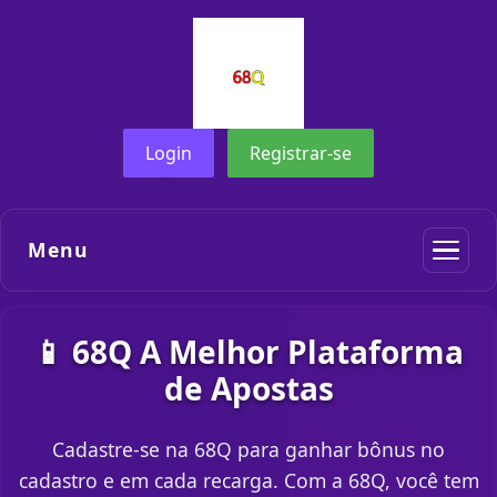
Login
Registrar-se
Menu
📱 68Q A Melhor Plataforma
de Apostas
Cadastre-se na 68Q para ganhar bônus no
cadastro e em cada recarga. Com a 68Q, você tem