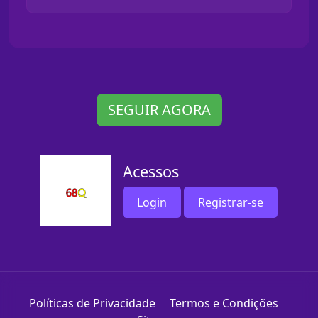
SEGUIR AGORA
Acessos
Login
Registrar-se
Políticas de Privacidade
Termos e Condições