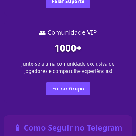
Falar Suporte
👥 Comunidade VIP
1000+
Junte-se a uma comunidade exclusiva de
jogadores e compartilhe experiências!
Entrar Grupo
📱 Como Seguir no Telegram