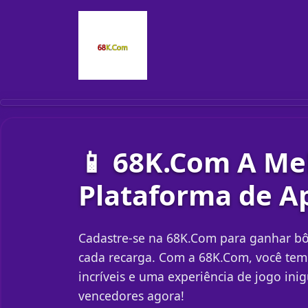
📱 68K.Com A Me
Plataforma de A
Cadastre-se na 68K.Com para ganhar b
cada recarga. Com a 68K.Com, você te
incríveis e uma experiência de jogo inig
vencedores agora!