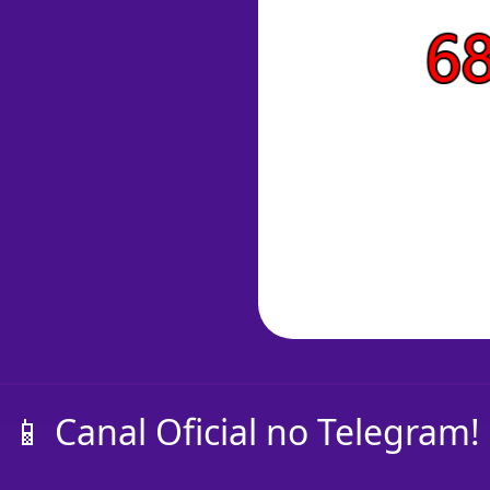
📱 Canal Oficial no Telegram!