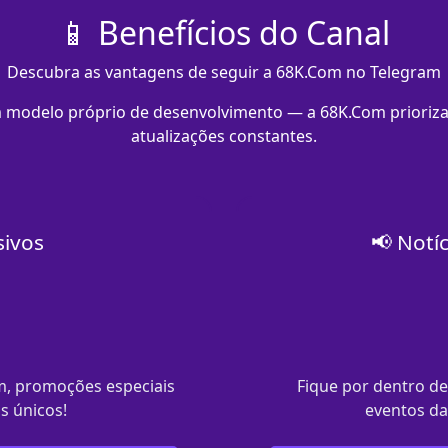
📱 Benefícios do Canal
Descubra as vantagens de seguir a 68K.Com no Telegram
m modelo próprio de desenvolvimento — a 68K.Com prioriza
atualizações constantes.
sivos
📢 Notí
m, promoções especiais
Fique por dentro d
s únicos!
eventos da