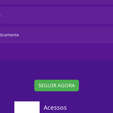
a
aticamente
SEGUIR AGORA
Acessos