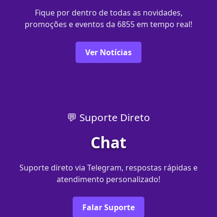
Fique por dentro de todas as novidades,
promoções e eventos da 6855 em tempo real!
Ver Notícias
💬 Suporte Direto
Chat
Suporte direto via Telegram, respostas rápidas e
atendimento personalizado!
Falar Suporte