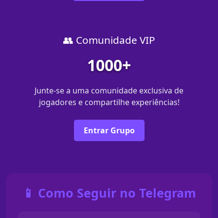
👥 Comunidade VIP
1000+
Junte-se a uma comunidade exclusiva de
jogadores e compartilhe experiências!
Entrar Grupo
📱 Como Seguir no Telegram