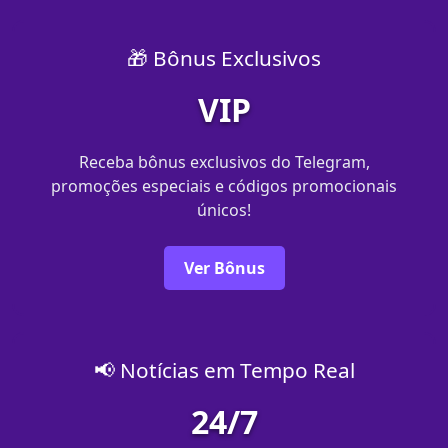
🎁 Bônus Exclusivos
VIP
Receba bônus exclusivos do Telegram,
promoções especiais e códigos promocionais
únicos!
Ver Bônus
📢 Notícias em Tempo Real
24/7