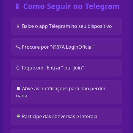
📱 Como Seguir no Telegram
📱 Baixe o app Telegram no seu dispositivo
🔍 Procure por "@67A LoginOficial"
👆 Toque em "Entrar" ou "Join"
🔔 Ative as notificações para não perder
nada
💬 Participe das conversas e interaja