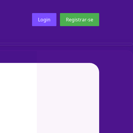
Login
Registrar-se