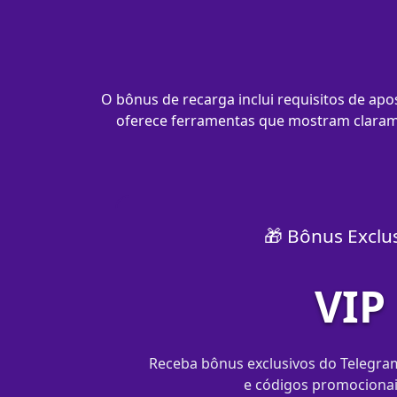
O bônus de recarga inclui requisitos de ap
oferece ferramentas que mostram claram
🎁 Bônus Exclu
VIP
Receba bônus exclusivos do Telegra
e códigos promocionai