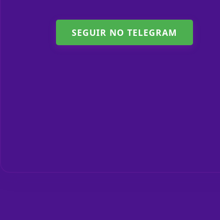
SEGUIR NO TELEGRAM