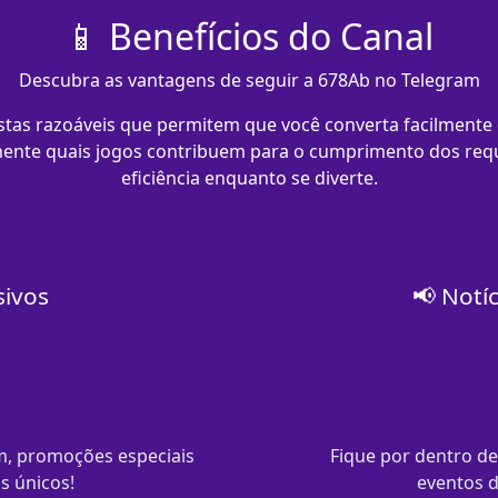
📱 Benefícios do Canal
Descubra as vantagens de seguir a 678Ab no Telegram
ostas razoáveis que permitem que você converta facilmente
ente quais jogos contribuem para o cumprimento dos requi
eficiência enquanto se diverte.
sivos
📢 Notí
m, promoções especiais
Fique por dentro d
s únicos!
eventos d