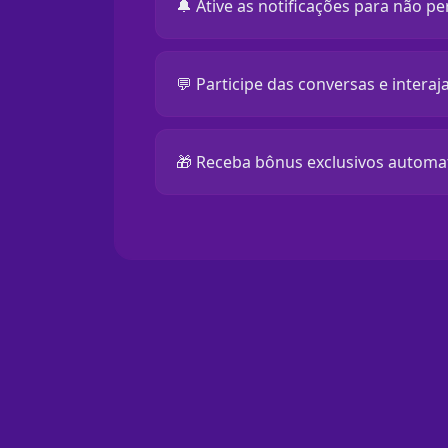
🔔 Ative as notificações para não p
💬 Participe das conversas e interaj
🎁 Receba bônus exclusivos autom