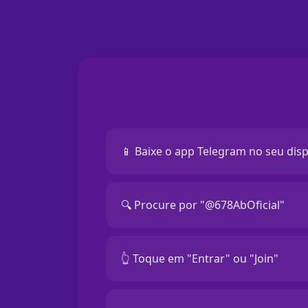
📱 Baixe o app Telegram no seu disp
🔍 Procure por "@678AbOficial"
👆 Toque em "Entrar" ou "Join"