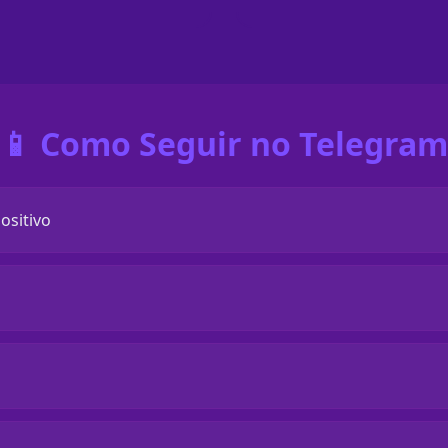
📱 Como Seguir no Telegram
ositivo