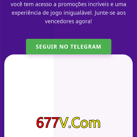
você tem acesso a promoções incríveis e uma
experiência de jogo inigualável. Junte-se aos
vencedores agora!
SEGUIR NO TELEGRAM