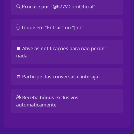
🔍 Procure por "@677V.ComOficial"
👆 Toque em "Entrar" ou "Join"
🔔 Ative as notificações para não perder
nada
💬 Participe das conversas e interaja
🎁 Receba bônus exclusivos
automaticamente