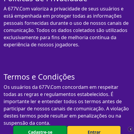
A 677V.Com valoriza a privacidade de seus usuários e
está empenhada em proteger todas as informações
pessoais fornecidas durante o uso de nossos canais de
comunicação. Todos os dados coletados são utilizados
exclusivamente para fins de melhoria contínua da
experiência de nossos jogadores.
Termos e Condições
Os usuários da 677V.Com concordam em respeitar
todas as regras e regulamentos estabelecidos. É
importante ler e entender todos os termos antes de
participar de nossos canais de comunicação. A violação
destes termos pode resultar em penalizações ou na
suspensão da conta.
X
Cadastre-se
Entrar