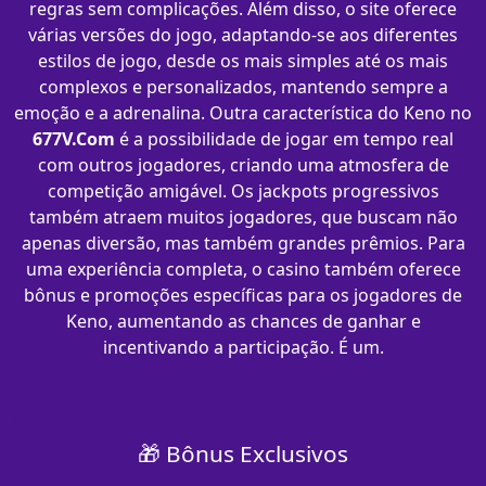
regras sem complicações. Além disso, o site oferece
várias versões do jogo, adaptando-se aos diferentes
estilos de jogo, desde os mais simples até os mais
complexos e personalizados, mantendo sempre a
emoção e a adrenalina. Outra característica do Keno no
677V.Com
é a possibilidade de jogar em tempo real
com outros jogadores, criando uma atmosfera de
competição amigável. Os jackpots progressivos
também atraem muitos jogadores, que buscam não
apenas diversão, mas também grandes prêmios. Para
uma experiência completa, o casino também oferece
bônus e promoções específicas para os jogadores de
Keno, aumentando as chances de ganhar e
incentivando a participação. É um.
🎁 Bônus Exclusivos