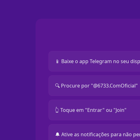
📱 Baixe o app Telegram no seu disp
🔍 Procure por "@6733.ComOficial"
👆 Toque em "Entrar" ou "Join"
🔔 Ative as notificações para não p