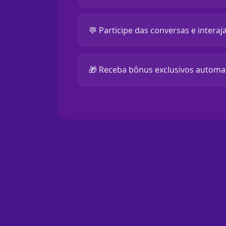
💬 Participe das conversas e interaj
🎁 Receba bônus exclusivos autom