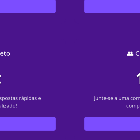
reto
👥 
t
espostas rápidas e
Junte-se a uma com
lizado!
compa
e