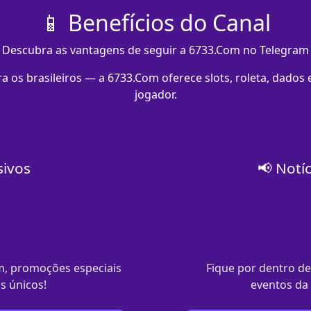
📱 Benefícios do Canal
Descubra as vantagens de seguir a 6733.Com no Telegram
ra os brasileiros — a 6733.Com oferece slots, roleta, dados
jogador.
sivos
📢 Notí
m, promoções especiais
Fique por dentro d
s únicos!
eventos da