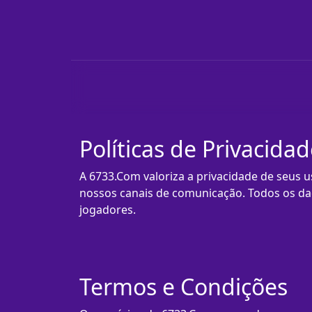
Políticas de Privacida
A 6733.Com valoriza a privacidade de seus 
nossos canais de comunicação. Todos os dad
jogadores.
Termos e Condições